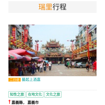
瑞里
行程
特
色
民
宿
全
球
租
車
網
紅
藝起上酒嘉
二日遊
帶
你
玩
知性之旅
在地文化
文化之旅
⫯
嘉義縣, 嘉義市