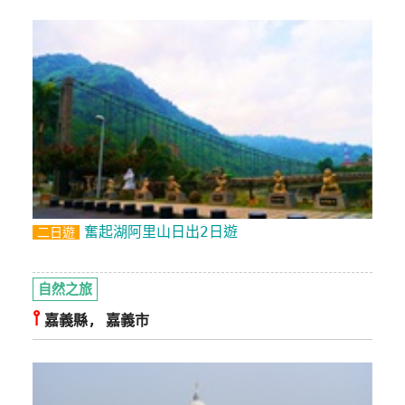
奮起湖阿里山日出2日遊
二日遊
自然之旅
⫯
嘉義縣, 嘉義市