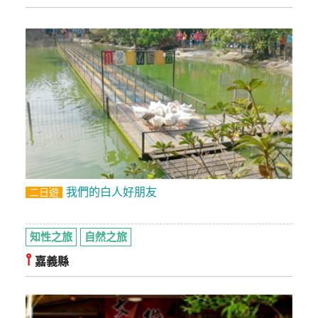
玩
樂
地
圖
顧
客
服
務
顧
我們的白人好朋友
二日遊
客
滿
意
知性之旅
自然之旅
度
⫯
嘉義縣
訂
單