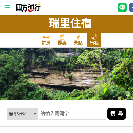
瑞里住宿
四
方
通
訂房
優惠
景點
行程
行
訂
房
台
灣
訂
房
搜 尋
直接跟飯店訂房
HOT