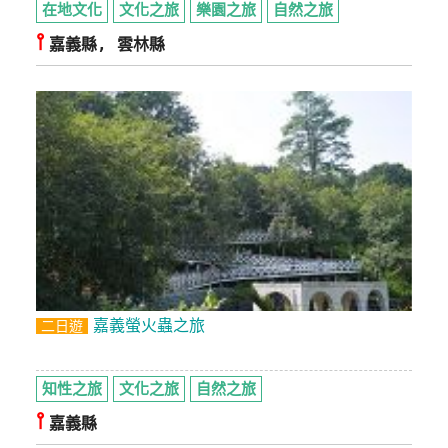
在地文化
文化之旅
樂園之旅
自然之旅
⫯
廠
嘉義縣, 雲林縣
商
合
作
旅
伴
計
劃
商
嘉義螢火蟲之旅
二日遊
品
宣
知性之旅
文化之旅
自然之旅
傳
⫯
嘉義縣