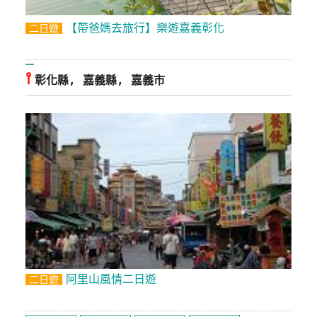
訂
【帶爸媽去旅行】樂遊嘉義彰化
二日遊
房
⫯
請
彰化縣, 嘉義縣, 嘉義市
款
收
據
合
作
提
案
飯
店
阿里山風情二日遊
合
二日遊
作