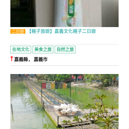
上
客
服
【親子旅遊】嘉義文化親子二日遊
二日遊
紅
利
在地文化
美食之旅
自然之旅
查
⫯
嘉義縣, 嘉義市
詢
訂
房
Q&A
國
旅
卡