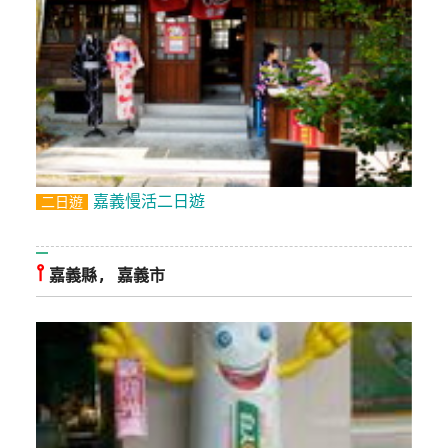
管
理
會
員
帳
戶
嘉義慢活二日遊
二日遊
客
⫯
嘉義縣, 嘉義市
服
聯
絡
單
Line
線